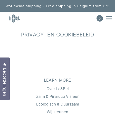
Worldwide shipping - Free shipping in Belgium from €75
0
PRIVACY- EN COOKIEBELEID
Klik om het dialoogvenster met beoordelingen te opene
Beoordelingen
LEARN MORE
Over La&Bel
Zalm & Pirarucu Visleer
Ecologisch & Duurzaam
Wij steunen