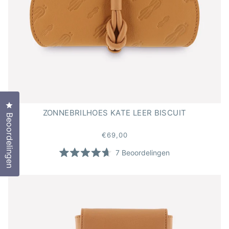
Klik om het dialoogvenster met beoordelingen te opene
ZONNEBRILHOES KATE LEER BISCUIT
Beoordelingen
€69,00
7
Beoordelingen
Beoordeeld
met
4.7
van
de
5
sterren