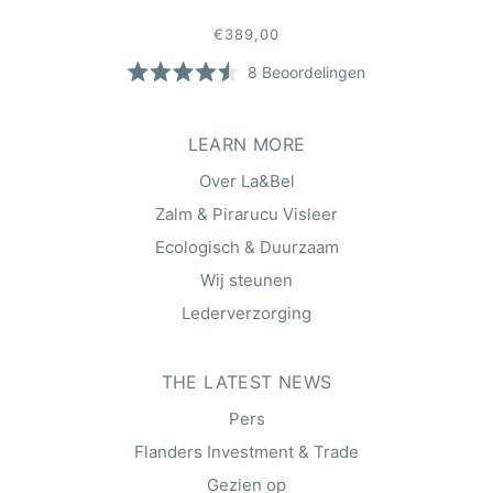
€389,00
8
Beoordelingen
Beoordeeld
met
4.5
van
LEARN MORE
de
5
Over La&Bel
sterren
Zalm & Pirarucu Visleer
Ecologisch & Duurzaam
Wij steunen
Lederverzorging
THE LATEST NEWS
Pers
Flanders Investment & Trade
Gezien op