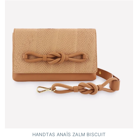
4.7
van
de
5
sterren
HANDTAS ANAÏS ZALM BISCUIT