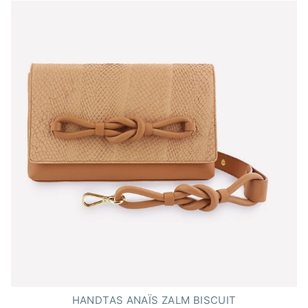
4.5
van
de
5
sterren
HANDTAS ANAÏS ZALM BISCUIT