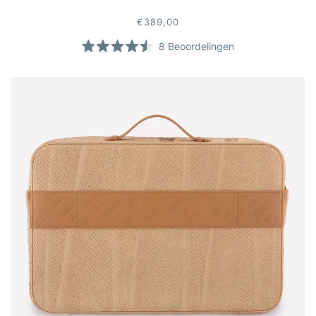
€389,00
8
Beoordelingen
Beoordeeld
met
4.5
van
de
5
sterren