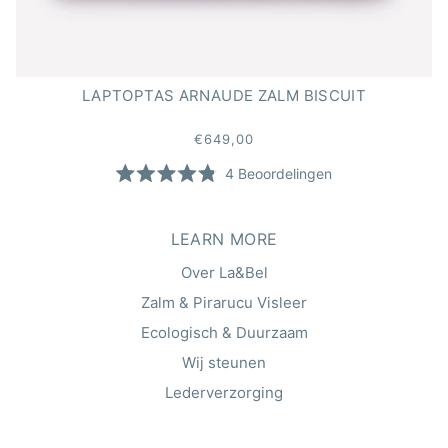
LAPTOPTAS ARNAUDE ZALM BISCUIT
€649,00
4
Beoordelingen
Beoordeeld
met
4.8
van
LEARN MORE
de
5
Over La&Bel
sterren
Zalm & Pirarucu Visleer
Ecologisch & Duurzaam
Wij steunen
Lederverzorging