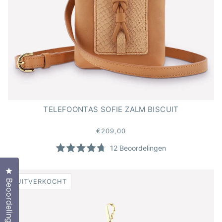
TELEFOONTAS SOFIE ZALM BISCUIT
€209,00
12
Beoordelingen
Beoordeeld
met
4.7
Klik om het dialoogvenster met beoordelingen te opene
van
UITVERKOCHT
Beoordelingen
de
5
sterren