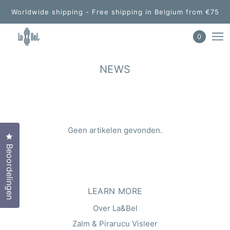
Worldwide shipping - Free shipping in Belgium from €75
0
NEWS
Geen artikelen gevonden.
Klik om het dialoogvenster met beoordelingen te opene
Beoordelingen
LEARN MORE
Over La&Bel
Zalm & Pirarucu Visleer